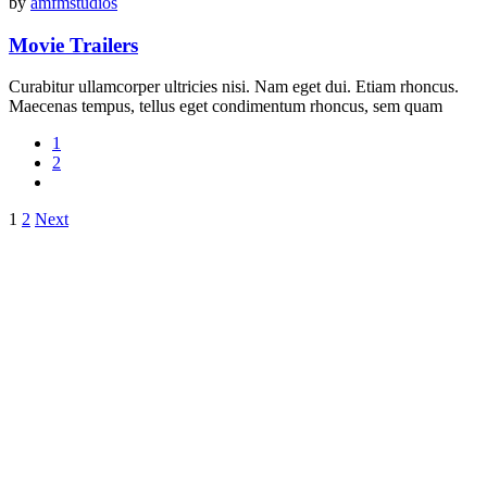
by
amfmstudios
Movie Trailers
Curabitur ullamcorper ultricies nisi. Nam eget dui. Etiam rhoncus.
Maecenas tempus, tellus eget condimentum rhoncus, sem quam
1
2
Posts
1
2
Next
pagination